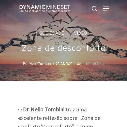
Skip
Menu
to
search
Close
main
Menu
content
SOCIEDADE
VÍDEO
Zona de desconforto
Por
Nelio Tombini
20/05/2020
Sem comentários
O
Dr. Nelio Tombini
traz uma
excelente reflexão sobre “Zona de
Conforto/Desconforto” e como