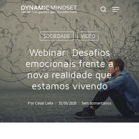
Skip
Menu
to
search
Close
main
Menu
content
SOCIEDADE
VÍDEO
Webinar: Desafios
emocionais frente a
nova realidade que
estamos vivendo
Por
Cesar Leite
31/05/2020
Sem comentários