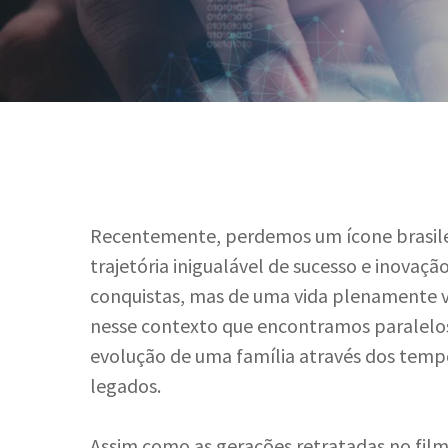
Recentemente, perdemos um ícone brasileir
trajetória inigualável de sucesso e inovaç
conquistas, mas de uma vida plenamente vi
nesse contexto que encontramos paralelos 
evolução de uma família através dos tempo
legados.
Hit enter to search or ESC to close
Assim como as gerações retratadas no fil