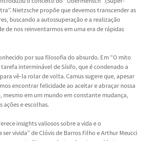
 introduziu o conceito do “Übermensch” (Super-
tra”. Nietzsche propõe que devemos transcender as
ores, buscando a autossuperação e a realização
ade de nos reinventarmos em uma era de rápidas
onhecido por sua filosofia do absurdo. Em “O mito
tarefa interminável de Sísifo, que é condenado a
ra vê-la rolar de volta. Camus sugere que, apesar
mos encontrar felicidade ao aceitar e abraçar nossa
que, mesmo em um mundo em constante mudança,
s ações e escolhas.
erece insights valiosos sobre a vida e o
 ser vivida” de Clóvis de Barros Filho e Arthur Meucci