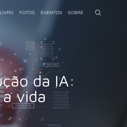
search
LIVRO
FOTOS
EVENTOS
SOBRE
ução da IA:
 a vida