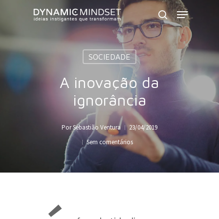
Skip
Menu
to
search
Close
main
Menu
content
SOCIEDADE
A inovação da
ignorância
Por
Sebastião Ventura
23/04/2019
Sem comentários