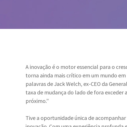
A inovação é o motor essencial para o cres
torna ainda mais crítico em um mundo em 
palavras de Jack Welch, ex-CEO da Genera
taxa de mudança do lado de fora exceder a
próximo.”
Hit enter to search or ESC to close
Tive a oportunidade única de acompanhar e
inovação. Com uma experiência profunda e 