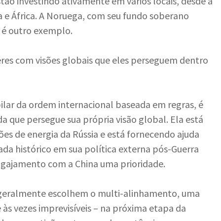
estão investindo ativamente em vários locais, desde a
ia e África. A Noruega, com seu fundo soberano
, é outro exemplo.
eres com visões globais que eles perseguem dentro
ilar da ordem internacional baseada em regras, é
que persegue sua própria visão global. Ela está
es de energia da Rússia e está fornecendo ajuda
ada histórico em sua política externa pós-Guerra
ngajamento com a China uma prioridade.
s geralmente escolhem o multi-alinhamento, uma
 e às vezes imprevisíveis – na próxima etapa da