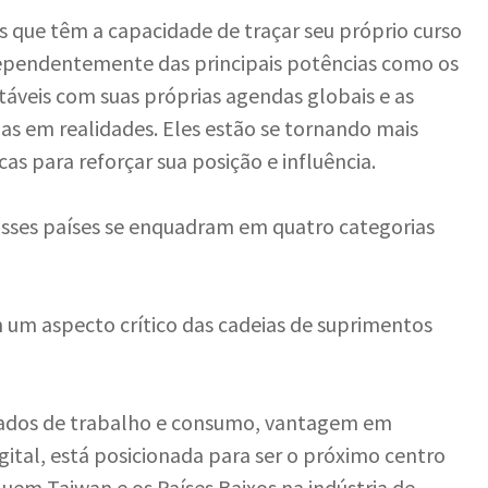
s que têm a capacidade de traçar seu próprio curso
ependentemente das principais potências como os
táveis com suas próprias agendas globais e as
s em realidades. Eles estão se tornando mais
as para reforçar sua posição e influência.
Esses países se enquadram em quatro categorias
um aspecto crítico das cadeias de suprimentos
cados de trabalho e consumo, vantagem em
ital, está posicionada para ser o próximo centro
uem Taiwan e os Países Baixos na indústria de