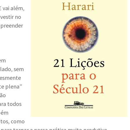
 E vai além,
vestir no
mpreender
 em
o lado, sem
plesmente
te plena”
rão
ara todos
mbém
ntos, como
 para tornar a nossa prática muito produtiva.