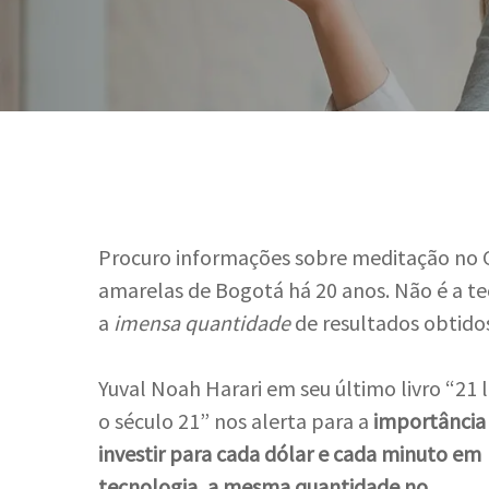
Procuro informações sobre meditação no 
amarelas de Bogotá há 20 anos. Não é a te
a
imensa quantidade
de resultados obtidos
Yuval Noah Harari em seu último livro “21 
o século 21” nos alerta para a
importância
Hit enter to search or ESC to close
investir para cada dólar e cada minuto em
tecnologia, a mesma quantidade no