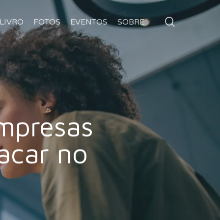
search
LIVRO
FOTOS
EVENTOS
SOBRE
mpresas
tacar no