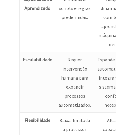
Aprendizado
scripts e regras
dinamicamente
predefinidas.
com base em
aprendizado de
máquina e anális
preditiva.
Escalabilidade
Requer
Expande processo
intervenção
automaticamente
humana para
integrando novo
expandir
sistemas e fluxos
processos
conforme a
automatizados.
necessidade.
Flexibilidade
Baixa, limitada
Alta, com
a processos
capacidade de