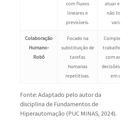
com fluxos
atuar em fluxos
lineares e
não lineares e
previsíveis.
variáveis.
Colaboração
Focado na
Complementa o
Humano-
substituição de
trabalho human
Robô
tarefas
com análises e
humanas
decisões baseada
repetitivas.
em dados.
Fonte: Adaptado pelo autor da
disciplina de Fundamentos de
Hiperautomação (PUC MINAS, 2024).