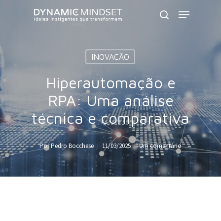
Skip
Menu
to
search
Close
main
Menu
content
INOVAÇÃO
Hiperautomação e
RPA: Uma análise
técnica e comparativa
Por
Pedro Bocchese
11/03/2025
Um comentário