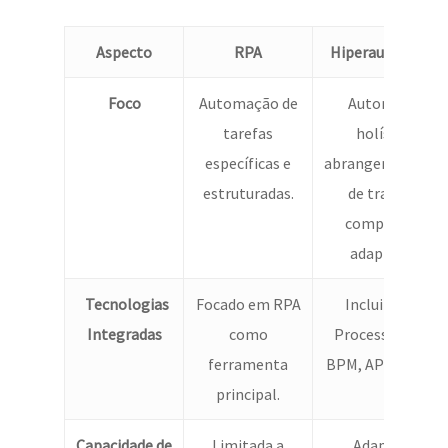
Aspecto
RPA
Hiperautomação
Foco
Automação de
Automação
tarefas
holística,
específicas e
abrangendo fluxo
estruturadas.
de trabalho
complexos e
adaptáveis.
Tecnologias
Focado em RPA
Inclui IA, ML,
Integradas
como
Process Mining,
ferramenta
BPM, APIs, e mais
principal.
Capacidade de
Limitada a
Adapta-se