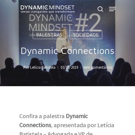
Skip
Menu
to
search
Close
main
Menu
content
PALESTRAS
SOCIEDADE
Dynamic Connections
Por
Letícia Batistela
07/10/2019
Sem comentários
Confira a palestra
Dynamic
Connections
, apresentada por Letícia
Batistela – Advogada e VP de