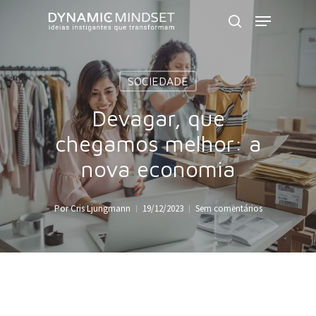
Skip
Menu
to
search
Close
main
Menu
content
SOCIEDADE
Devagar, que
chegamos melhor: a
nova economia
Por
Cris Ljungmann
19/12/2023
Sem comentários