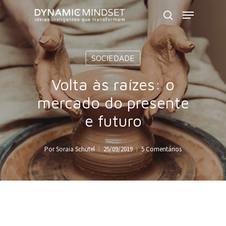
Skip
Menu
to
search
Close
main
Menu
content
SOCIEDADE
Volta às raízes: o
mercado do presente
e futuro
Por
Soraia Schutel
25/09/2019
5 Comentários