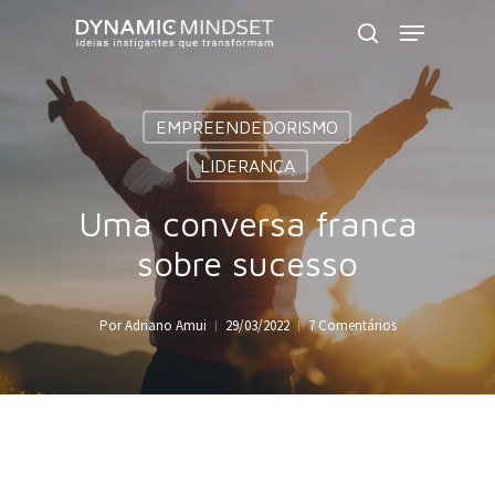
Skip
Menu
to
search
Close
main
Menu
content
EMPREENDEDORISMO
LIDERANÇA
Uma conversa franca
sobre sucesso
Por
Adriano Amui
29/03/2022
7 Comentários