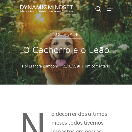
Skip
Menu
to
search
Close
main
Menu
content
SOCIEDADE
O Cachorro e o Leão
Por
Leandra Zamboni
25/09/2020
Um comentário
N
o decorrer dos últimos
meses todos tivemos
impactos em nossas