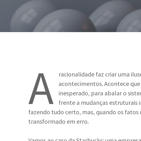
A
racionalidade faz criar uma ilu
acontecimentos. Acontece que
inesperado, para abalar o siste
frente a mudanças estruturais i
fazendo tudo certo, mas, quando os fatos 
transformado em erro.
Hit enter to search or ESC to close
Vamos ao caso da Starbucks: uma empre