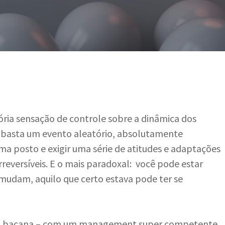
Por
Sebastião Ventura
sória sensação de controle sobre a dinâmica dos
 basta um evento aleatório, absolutamente
ma posto e exigir uma série de atitudes e adaptações
rreversíveis. E o mais paradoxal: você pode estar
mudam, aquilo que certo estava pode ter se
sa bacana – com um management super competente,