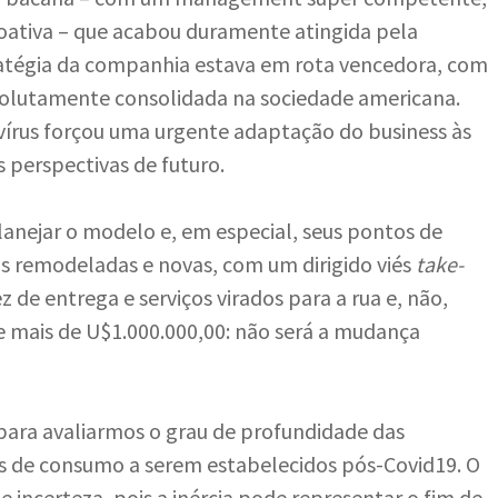
ativa – que acabou duramente atingida pela
tratégia da companhia estava em rota vencedora, com
olutamente consolidada na sociedade americana.
írus forçou uma urgente adaptação do business às
perspectivas de futuro.
anejar o modelo e, em especial, seus pontos de
as remodeladas e novas, com um dirigido viés
take-
z de entrega e serviços virados para a rua e, não,
de mais de U$1.000.000,00: não será a mudança
para avaliarmos o grau de profundidade das
 de consumo a serem estabelecidos pós-Covid19. O
e incerteza, pois a inércia pode representar o fim de