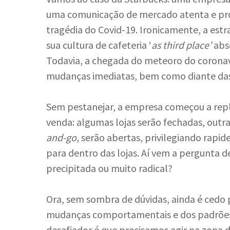
uma comunicação de mercado atenta e pro
tragédia do Covid-19. Ironicamente, a es
sua cultura de cafeteria ‘
as third place’
abs
Todavia, a chegada do meteoro do coronav
mudanças imediatas, bem como diante das 
Sem pestanejar, a empresa começou a repl
venda: algumas lojas serão fechadas, outr
and-go
, serão abertas, privilegiando rapide
para dentro das lojas. Aí vem a pergunta 
precipitada ou muito radical?
Ora, sem sombra de dúvidas, ainda é cedo 
mudanças comportamentais e dos padrões
desafiador é que precisamos agir na zona d