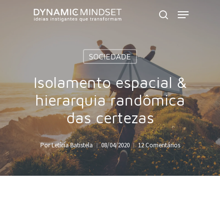
Skip
Menu
to
search
Close
main
Menu
content
SOCIEDADE
Isolamento espacial &
hierarquia randômica
das certezas
Por
Letícia Batistela
08/04/2020
12 Comentários