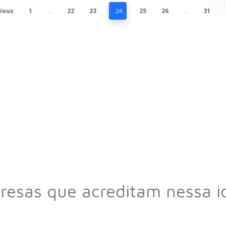
ious
1
22
23
25
26
31
…
24
…
esas que acreditam nessa i