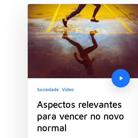
Sociedade
Vídeo
Aspectos relevantes
para vencer no novo
Hit enter to search or ESC to close
normal