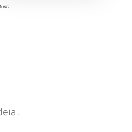
Next
deia: