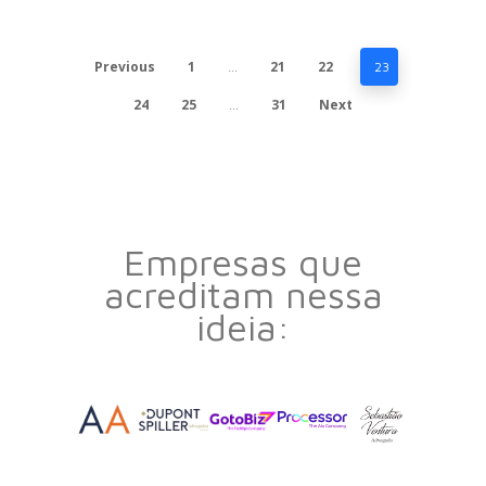
Previous
1
21
22
…
23
24
25
31
Next
…
Empresas que
acreditam nessa
ideia: