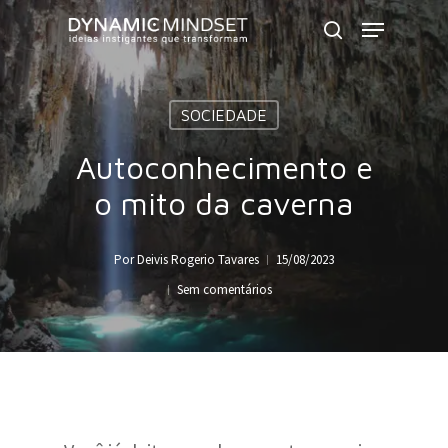
Skip
Menu
to
search
Close
main
Menu
content
SOCIEDADE
Autoconhecimento e
o mito da caverna
Por
Deivis Rogerio Tavares
15/08/2023
Sem comentários