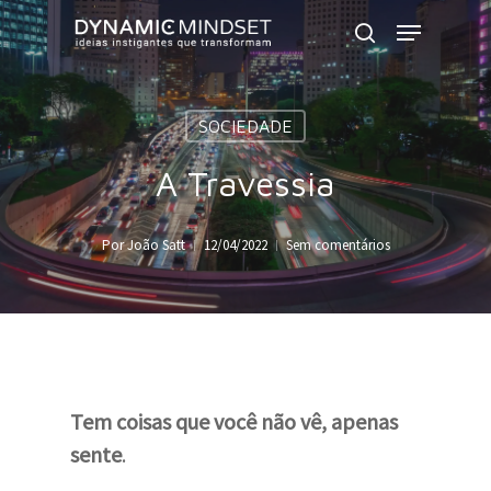
Skip
Menu
to
search
Close
main
Menu
content
SOCIEDADE
A Travessia
Por
João Satt
12/04/2022
Sem comentários
Tem coisas que você não vê, apenas
sente
.