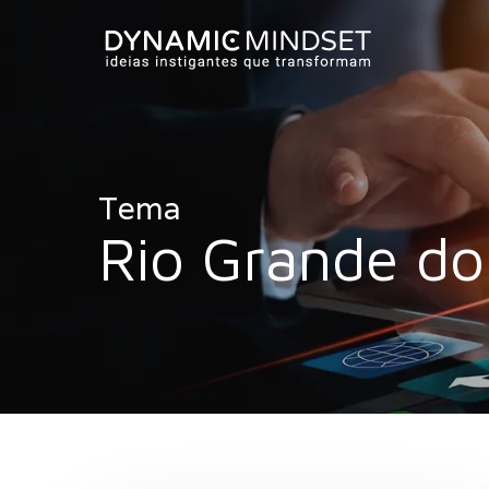
Skip
to
main
content
Tema
Rio Grande do