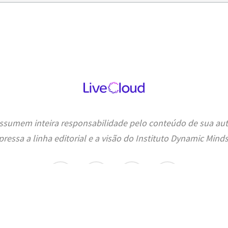
 assumem inteira responsabilidade pelo conteúdo de sua aut
pressa a linha editorial e a visão do Instituto Dynamic Minds
facebook
linkedin
instagram
spotify
© 2026 Dynamic Mindset. Contato:
info@dynamicmindset.com.br