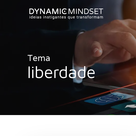
Skip
to
main
content
Tema
liberdade