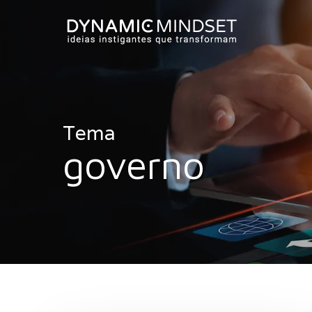
Skip
to
main
content
Tema
governo