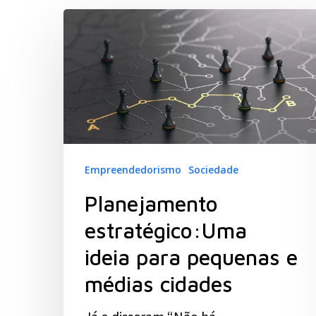
Hit enter to search or ESC to close
Empreendedorismo
Sociedade
Planejamento
estratégico:Uma
ideia para pequenas e
médias cidades