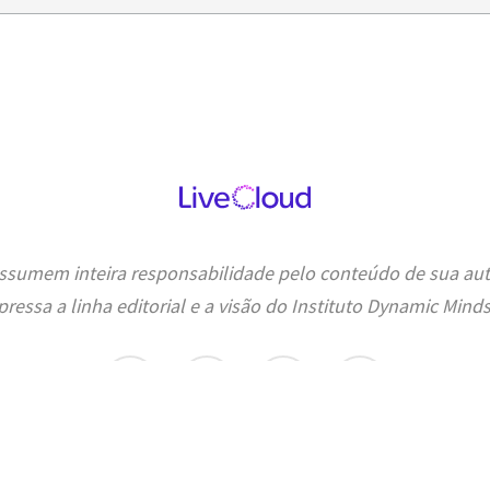
 assumem inteira responsabilidade pelo conteúdo de sua aut
pressa a linha editorial e a visão do Instituto Dynamic Minds
facebook
linkedin
instagram
spotify
© 2026 Dynamic Mindset. Contato:
info@dynamicmindset.com.br