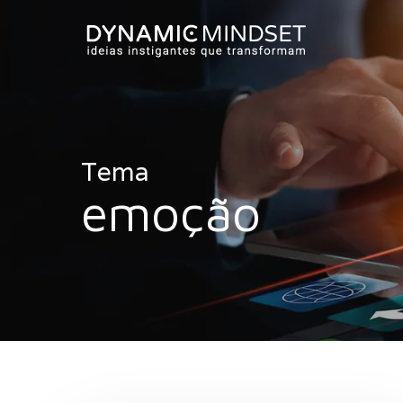
Skip
to
main
content
Tema
emoção