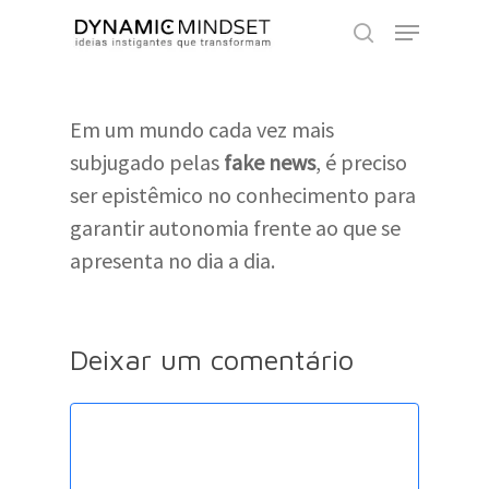
Skip
Menu
to
search
Close
main
Menu
content
Em um mundo cada vez mais
subjugado pelas
fake news
, é preciso
ser epistêmico no conhecimento para
garantir autonomia frente ao que se
apresenta no dia a dia.
Deixar um comentário