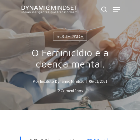
Skip
Menu
to
search
Close
main
Menu
content
SOCIEDADE
O Feminicídio e a
doença mental.
Por
Instituto Dynamic Mindset
06/01/2021
2 Comentários