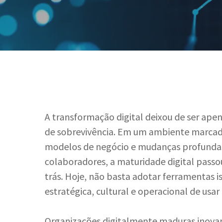
A transformação digital deixou de ser ape
de sobrevivência. Em um ambiente marcad
modelos de negócio e mudanças profunda
colaboradores, a maturidade digital passo
trás. Hoje, não basta adotar ferramentas i
estratégica, cultural e operacional de usar
Hit enter to search or ESC to close
Organizações digitalmente maduras inova