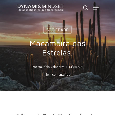
Skip
Menu
to
search
Close
main
Menu
content
SOCIEDADE
Macambira das
Estrelas.
Por
Maurício Valadares
13/01/2021
Sem comentários