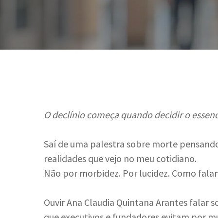
O declínio começa quando decidir o essencia
Saí de uma palestra sobre morte pensand
realidades que vejo no meu cotidiano.
Não por morbidez. Por lucidez. Como falamo
Hit enter to search or ESC to close
Ouvir Ana Claudia Quintana Arantes falar s
que executivos e fundadores evitam por mu