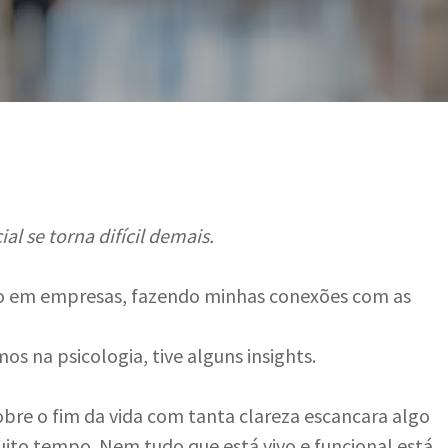
l se torna difícil demais.
o em empresas, fazendo minhas conexões com as
s na psicologia, tive alguns insights.
obre o fim da vida com tanta clareza escancara algo
ito tempo. Nem tudo que está vivo e funcional está