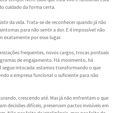
do cuidado da forma certa.
istir da vida. Trata-se de reconhecer quando já não
sintomas para não sentir a dor. E é impossível não
 exatamente por esse lugar.
izações frequentes, novos cargos, trocas pontuais
programas de engajamento. Há movimento, há
al segue intocada: estamos transformando o que
ndo a empresa funcional o suficiente para não
urando, crescendo até. Mas já não enfrentam o que
iam decisões difíceis, preservam pactos invisíveis em
m. Não por falta de inteligência, mas por falta de