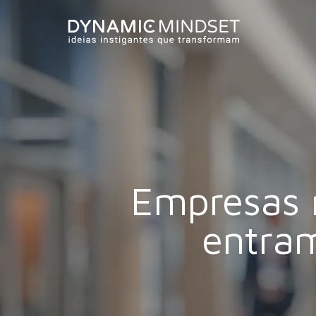
Skip
to
main
content
Empresas 
entram