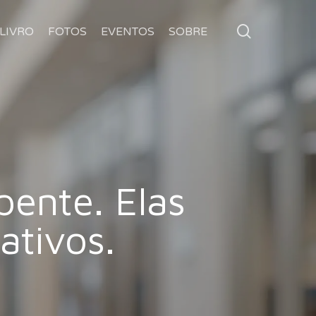
search
LIVRO
FOTOS
EVENTOS
SOBRE
ente. Elas
ativos.