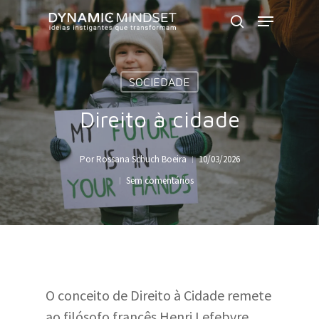
Skip
Menu
to
search
Close
main
Menu
content
SOCIEDADE
Direito à cidade
Por
Rossana Schuch Boeira
10/03/2026
Sem comentários
O conceito de Direito à Cidade remete
ao filósofo francês Henri Lefebvre,