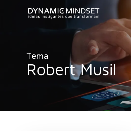
Skip
to
main
content
Tema
Robert Musil