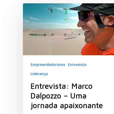
Hit enter to search or ESC to close
Empreendedorismo
Entrevista
Liderança
Entrevista: Marco
Dalpozzo – Uma
jornada apaixonante