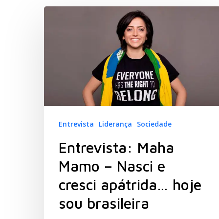
Hit enter to search or ESC to close
Entrevista
Liderança
Sociedade
Entrevista: Maha
Mamo – Nasci e
cresci apátrida… hoje
sou brasileira