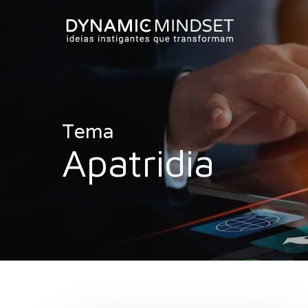
Skip
to
main
content
Tema
Apatridia