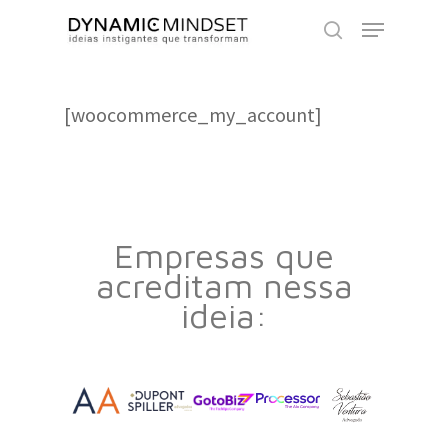
Skip
Menu
to
search
Close
main
Menu
content
[woocommerce_my_account]
Empresas que
acreditam nessa
ideia: